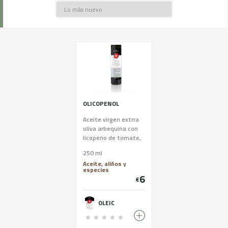
OLICOPENOL
Aceite virgen extrra
oliva arbequina con
licopeno de tomate,
Potente
250 ml
antioxidante y
Aceite, aliños y
promotor de sistema
especies
inmune
6
€
OLEIC