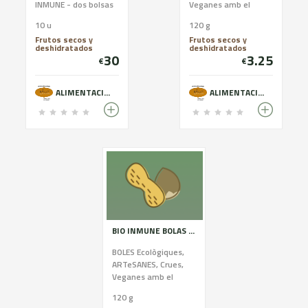
INMUNE - dos bolsas
Veganes amb el
por las 5 VARIEDADES:
premsat en fred. AMB
10 u
120 g
COCO-CACAO-
COCO
Frutos secos y
Frutos secos y
SÉSAMO-REMOLACHA
deshidratados
deshidratados
y las INMUNEBALLS
30
3.25
€
€
ALIMENTACIÓ ECOLÒGICA
ALIMENTACIÓ ECOLÒGICA
BIO INMUNE BOLAS 120G
BOLES Ecològiques,
ARTeSANES, Crues,
Veganes amb el
premsat en fred.
120 g