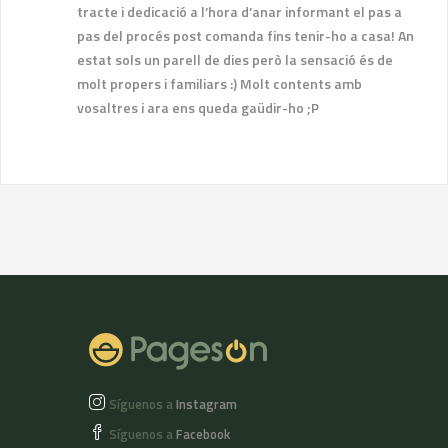
tracte i dedicació a l’hora d’anar informant el pas a
pas del procés post comanda fins tenir-ho a casa! An
estat sols un parell de dies però la sensació és de
molt propers i familiars :) Molt contents amb
vosaltres i ara ens queda gaüdir-ho ;P
Síguenos a
Instagram
Síguenos a
Facebook