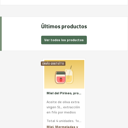
Últimos productos
Ver todos los productos
ENVÍO GRATUÏTO
Miel del Pirineo, producida dentro del Parque Natural del Alto pirineo y Aceite de oliva extra virgen, producido dentro de la Reserva de la Biosfera Tierras del Ebro.
Aceite de oliva extra
virgen 5L , extracción
en frío por medios
mecánicos. Oliva
Total 4 unidades. 1x5 litros, 1x500g y 2x350gr
recolectada en verde.
Miel, Mermeladas y
Sabor afrutado...