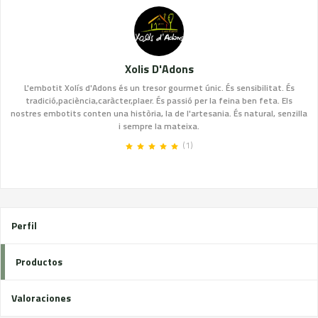
Xolis D'Adons
L'embotit Xolís d'Adons és un tresor gourmet únic. És sensibilitat. És
tradició,paciència,caràcter,plaer. És passió per la feina ben feta. Els
nostres embotits conten una història, la de l'artesania. És natural, senzilla
i sempre la mateixa.
(1)
Perfil
Productos
Valoraciones