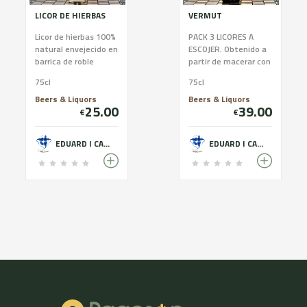
LICOR DE HIERBAS
VERMUT
Licor de hierbas 100%
PACK 3 LICORES A
natural envejecido en
ESCOJER. Obtenido a
barrica de roble
partir de macerar con
durante 1 año. Pack 2
un vino neutro de
75cl
75cl
botellas a escoger el
buena calidad con
licor que pr...
especias, hierbas e
Beers & Liquors
Beers & Liquors
25.00
39.00
in...
€
€
EDUARD I CARLOS GABARRÓ
EDUARD I CARLOS GABARRÓ