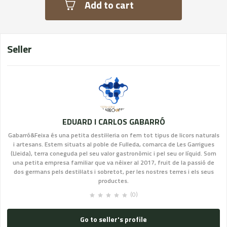
Add to cart
Seller
EDUARD I CARLOS GABARRÓ
Gabarró&Feixa és una petita destil·leria on fem tot tipus de licors naturals
i artesans. Estem situats al poble de Fulleda, comarca de Les Garrigues
(Lleida), terra coneguda pel seu valor gastronòmic i pel seu or líquid. Som
una petita empresa familiar que va néixer al 2017, fruit de la passió de
dos germans pels destil·lats i sobretot, per les nostres terres i els seus
productes.
(0)
Go to seller's profile