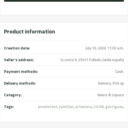
Product information
Creation date:
July 10, 2020, 11:02 a.m.
Seller's address:
la costa 9, 25411 Fulleda Lleida españa
Payment methods:
Cash,
Delivery methods:
Delivery, Pick up
Category:
Beers & Liquors
Tags:
proximitat
,
familiar
,
artesana
,
LICOR
,
garrigues
,