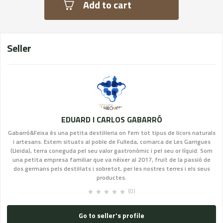
Add to cart
Seller
EDUARD I CARLOS GABARRÓ
Gabarró&Feixa és una petita destil·leria on fem tot tipus de licors naturals
i artesans. Estem situats al poble de Fulleda, comarca de Les Garrigues
(Lleida), terra coneguda pel seu valor gastronòmic i pel seu or líquid. Som
una petita empresa familiar que va néixer al 2017, fruit de la passió de
dos germans pels destil·lats i sobretot, per les nostres terres i els seus
productes.
(0)
Go to seller's profile