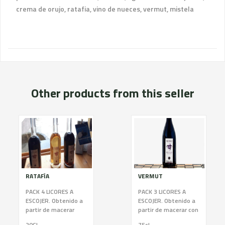
crema de orujo, ratafia, vino de nueces, vermut, mistela
Other products from this seller
RATAFÍA
VERMUT
PACK 4 LICORES A
PACK 3 LICORES A
ESCOJER. Obtenido a
ESCOJER. Obtenido a
partir de macerar
partir de macerar con
orujo blanco con
un vino neutro de
20CL
75cl