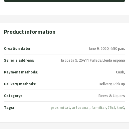
Product information
Creation date:
June 9, 2020, 4:50 p.m.
Seller's address:
la costa 9, 25411 Fulleda Lleida españa
Payment methods:
Cash,
Delivery methods:
Delivery, Pick up
Category:
Beers & Liquors
Tags:
proximitat
,
artesanal
,
familiar
,
75cl
,
km0
,