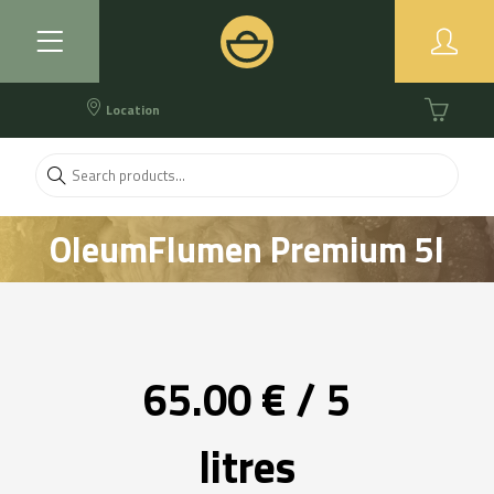
Location
OleumFlumen Premium 5l
OOVE
65.00 € / 5
litres