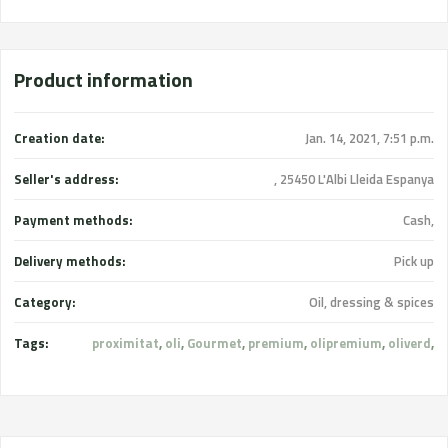
Product information
Creation date:
Jan. 14, 2021, 7:51 p.m.
Seller's address:
, 25450 L'Albi Lleida Espanya
Payment methods:
Cash,
Delivery methods:
Pick up
Category:
Oil, dressing & spices
Tags:
proximitat
,
oli
,
Gourmet
,
premium
,
olipremium
,
oliverd
,