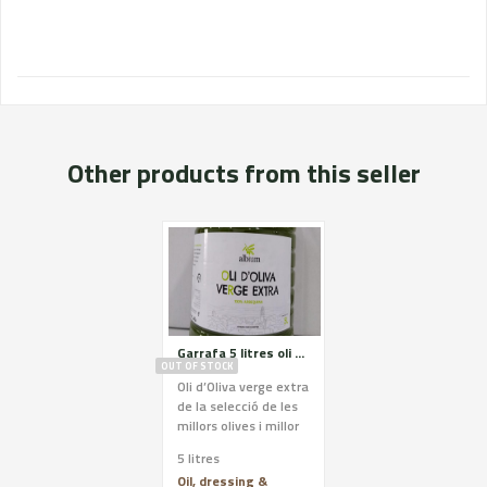
Other products from this seller
Garrafa 5 litres oli albium (OOVE)
OUT OF STOCK
Oli d’Oliva verge extra
de la selecció de les
millors olives i millor
oli de les nostres
5 litres
finques. Format 5
Oil, dressing &
litres