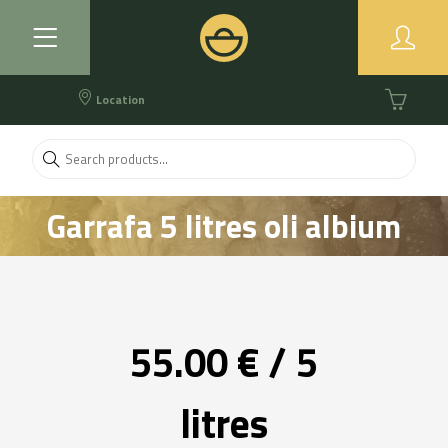
Location
Garrafa 5 litres oli albium
(OOVE)
55.00 € / 5
litres