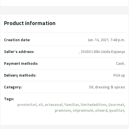
Product information
Creation date:
Jan. 14, 2021, 7:48 p.m.
Seller's address:
, 25450 L'Albi Lleida Espanya
Payment methods:
Cash,
Delivery methods:
Pick up
Category:
Oil, dressing & spices
Tags:
proximitat
,
oli
,
artesanal
,
familiar
,
limitededition
,
Gourmet
,
premium
,
olipremium
,
oliverd
,
qualitat
,