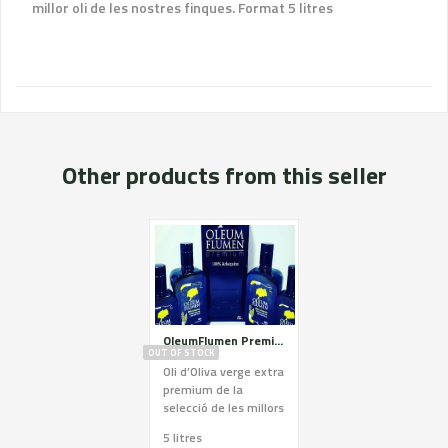
millor oli de les nostres finques. Format 5 litres
Other products from this seller
OleumFlumen Premium 5l OOVE
OUT OF STOCK
Oli d’Oliva verge extra
premium de la
selecció de les millors
olives i millor oli de
5 litres
les nostres finques.