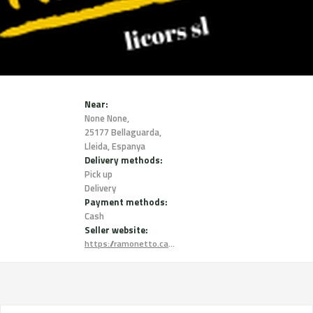
Near:
None None,
25177 Bellaguarda,
Lleida, Espanya
Delivery methods:
Pick up
Delivery
Payment methods:
Cash
Seller website:
https://ramonetto.cat/