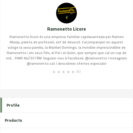
Ramonetto Licors
Ramonetto licors és una empresa familiar capdavantada per Ramon
Masip, paleta de professió, xef de devoció. L’acompanyen en aquest
viatge la seva parella, la Maribel Domingo, la invisible imprescindible de
Ramonetto i els seus fills, el Pol i el Quim, que sempre que cal un cop de
mà... PAM! ALLÍ ESTÀN! Segueix-nos a Facebook: @ramonetto i Instagram
@ramonetto.cat i descobreix ofertes especials!
(0)
Profile
Products