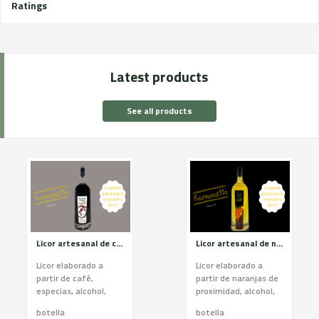
Ratings
Latest products
See all products
Licor artesanal de cafe
Licor artesanal de naranja
Licor elaborado a
Licor elaborado a
partir de café,
partir de naranjas de
especias, alcohol,
proximidad, alcohol,
azúcar y agua a
azúcar y agua a
botella
botella
través de un proceso
través de un proceso