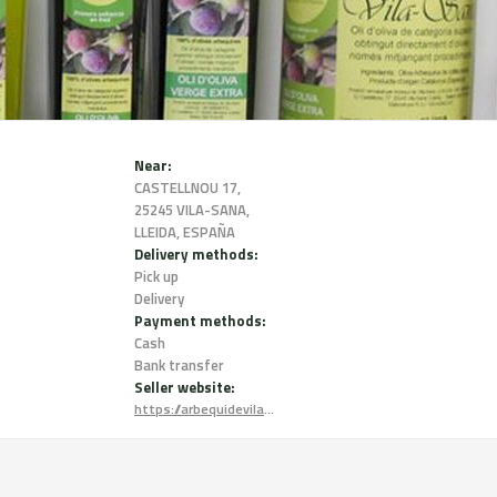
Near:
CASTELLNOU 17,
25245 VILA-SANA,
LLEIDA, ESPAÑA
Delivery methods:
Pick up
Delivery
Payment methods:
Cash
Bank transfer
Seller website:
https://arbequidevilasana.com