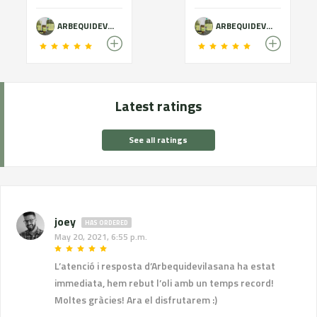
ARBEQUIDEVILASANA
ARBEQUIDEVILASANA
Latest ratings
See all ratings
joey
HAS ORDERED
May 20, 2021, 6:55 p.m.
L’atenció i resposta d’Arbequidevilasana ha estat
immediata, hem rebut l’oli amb un temps record!
Moltes gràcies! Ara el disfrutarem :)