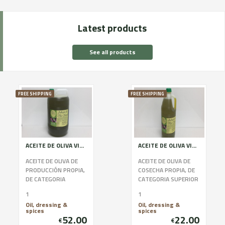
Latest products
See all products
FREE SHIPPING
FREE SHIPPING
ACEITE DE OLIVA VIRGEN EXTRA 100 % ARBEQUINA (5 Litros)
ACEITE DE OLIVA VIRGEN EXTRA 100 % ARBEQUINA (2 Litros)
ACEITE DE OLIVA DE
ACEITE DE OLIVA DE
PRODUCCIÓN PROPIA,
COSECHA PROPIA, DE
DE CATEGORIA
CATEGORIA SUPERIOR
SUPERIOR OBTENIDO
OBTENIDO
1
1
SOLAMENTE DE
SOLAMENTE
Oil, dressing &
Oil, dressing &
ACEITUNAS
MEDIANTE
spices
spices
ARBEQUINAS,
PROCEDIMIENTOS
52.00
22.00
€
€
MEDIANTE PROC...
MECÁNICOS