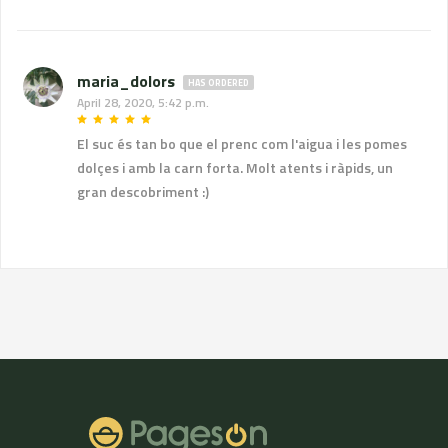
maria_dolors
HAS ORDERED
April 28, 2020, 5:42 p.m.
El suc és tan bo que el prenc com l'aigua i les pomes
dolçes i amb la carn forta. Molt atents i ràpids, un
gran descobriment :)