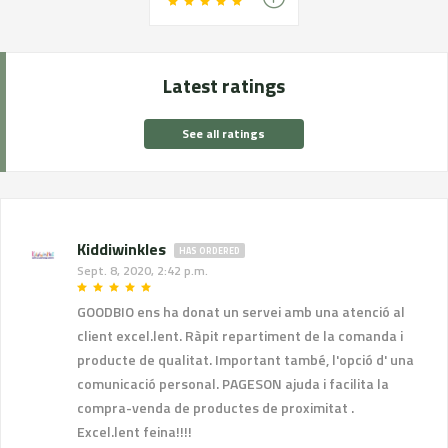
Latest ratings
See all ratings
Kiddiwinkles
HAS ORDERED
Sept. 8, 2020, 2:42 p.m.
GOODBIO ens ha donat un servei amb una atenció al
client excel.lent. Ràpit repartiment de la comanda i
producte de qualitat. Important també, l'opció d' una
comunicació personal. PAGESON ajuda i facilita la
compra-venda de productes de proximitat .
Excel.lent feina!!!!