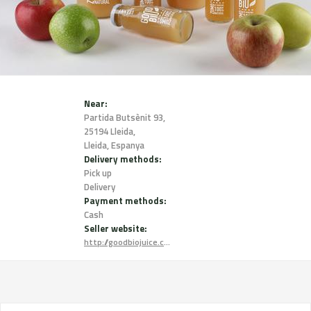
Near:
Partida Butsènit 93,
25194 Lleida,
Lleida, Espanya
Delivery methods:
Pick up
Delivery
Payment methods:
Cash
Seller website:
http://goodbiojuice.com/