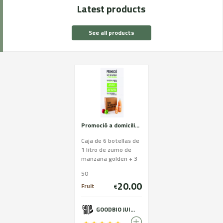
Latest products
See all products
Promoció a domicilio - Zona Lleida
Caja de 6 botellas de
1 litro de zumo de
manzana golden + 3
kg de manzanas
50
ecológicas ( Golden -
20.00
Granny - Story )
Fruit
€
GOODBIO JUICE