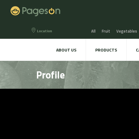
Location
All
Fruit
Vegetables
Eggs
Bread, Snaks & Bi
ABOUT US
PRODUCTS
C
Beers & Liquors
Wine &
Profile
Hygiene & cosmetics
Te