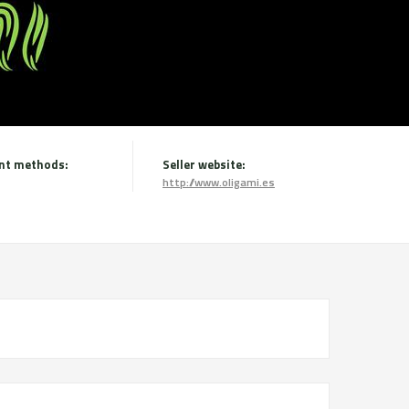
nt methods:
Seller website:
http://www.oligami.es