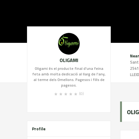
Near
OLIGAMI
Sant
2541
Oligami és el producte final d'una feina
feta amb molta dedicació al llarg de l'any,
LLEI
al terme dels Omellons. Pagesos i fills de
pagesos.
(0)
OLIG
Profile