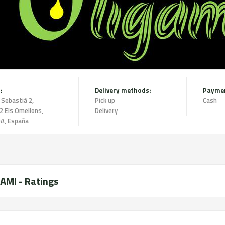
:
Delivery methods:
Payme
 Sebastià 2,
Pick up
Cash
2 Els Omellons,
Delivery
DA, España
AMI - Ratings