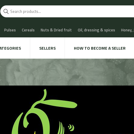
Pulses
Cereals
Nuts & Dried fruit
Oil, dressing & spices
Honey,
scuits
Chocolate & Sweets
Milk & Cheese
Coffee & Tea
Water, Sof
ATEGORIES
SELLERS
HOW TO BECOME A SELLER
 Cava
Meat & Charcuterie
Fish
Snails & Mushrooms
Take away
xtile & decoration