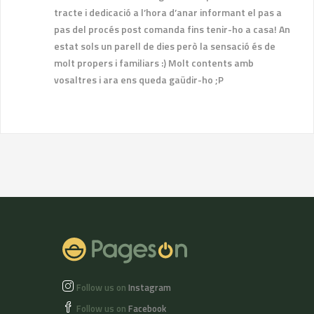
tracte i dedicació a l’hora d’anar informant el pas a
pas del procés post comanda fins tenir-ho a casa! An
estat sols un parell de dies però la sensació és de
molt propers i familiars :) Molt contents amb
vosaltres i ara ens queda gaüdir-ho ;P
Follow us on
Instagram
Follow us on
Facebook