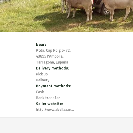
Near:
Ptda. Cap Roig 5-72,
43895 l'Ampolla,
Tarragona, España
Delivery methods:
Pick up
Delivery
Payment methods:
Cash
Bank transfer
Seller website:
http://www.abellaxana.com