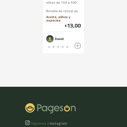
olivos de 150 a 500
años de vida, en
Botella de cristal de 500mm
proceso a ecologico
Aceite, aliños y
especies
13,00
€
David
Síguenos a
Instagram