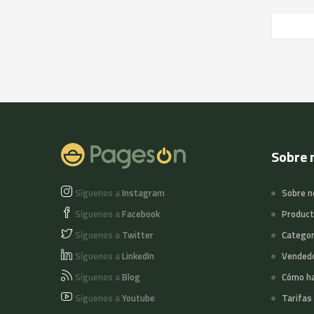
Sobre 
Síguenos a
Instagram
Sobre n
Síguenos a
Facebook
Produc
Síguenos a
Twitter
Categor
Síguenos a
LinkedIn
Vended
Síguenos a
Blog
Cómo ha
Síguenos a
Youtube
Tarifas