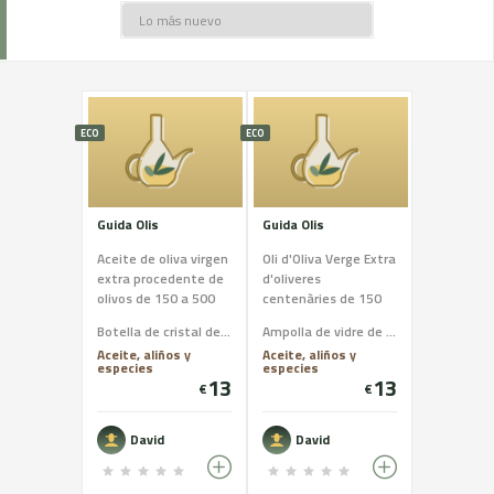
ECO
ECO
Guida Olis
Guida Olis
Aceite de oliva virgen
Oli d'Oliva Verge Extra
extra procedente de
d'oliveres
olivos de 150 a 500
centenàries de 150
años de vida, en
anys a 500 anys de
Botella de cristal de 500mm
Ampolla de vidre de 500mm
proceso a ecologico
vida en procès a ECO
Aceite, aliños y
Aceite, aliños y
especies
especies
13
13
€
€
David
David