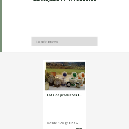
Lots de productes làctics: Iogurt matons, rectuis, formatge fresc, formatges madurats, llet crua
Desde 120 gr fins 4 Kg