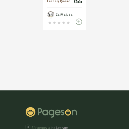
55
Leche y Queso
€
CalMajuba
Síguenos a
Instagram