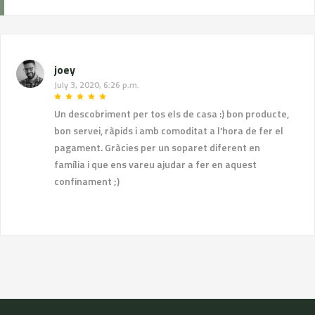
joey
July 3, 2020, 6:26 p.m.
Un descobriment per tos els de casa :) bon producte,
bon servei, ràpids i amb comoditat a l'hora de fer el
pagament. Gràcies per un soparet diferent en
família i que ens vareu ajudar a fer en aquest
confinament ;)