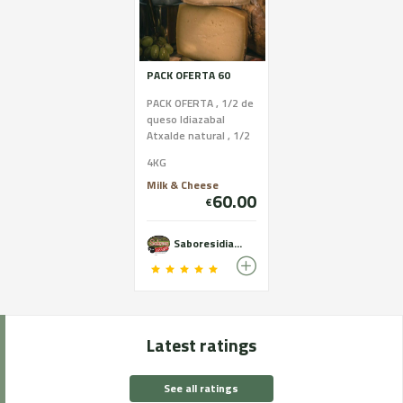
PACK OFERTA 60
PACK OFERTA , 1/2 de
queso Idiazabal
Atxalde natural , 1/2
de queso Idiazabal
4KG
Sarabe ahumado , 1
Txakolí (Gañeta ) 1 ...
Milk & Cheese
60.00
€
Saboresidiazabal
Latest ratings
See all ratings