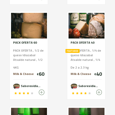
PACK OFERTA 60
PACK OFERTA 40
PACK OFERTA , 1/2 de
PACK OFERTA , 1/4 de
FEATURED
queso Idiazabal
queso Idiazabal
Atxalde natural , 1/2
Atxalde natural , 1/4
de queso Idiazabal
de queso Idiazabal
4KG
De 2 a 2.3 kg
Sarabe ahumado , 1
Sarabe ahumado , 1
60
40
Txakolí (Gañeta ) 1
Txakolí (Gañeta ) 1
Milk & Cheese
Milk & Cheese
€
€
Sidra Beobide
Sidra Beobide
(Ecológica)
(Ecológica)
Saboresidiazabal
Saboresidiazabal