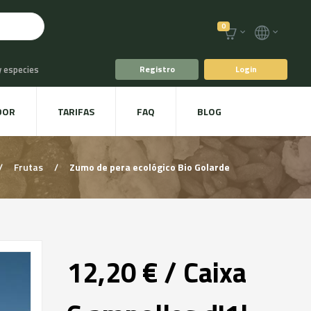
0
y especies
Registro
Login
o
Café y Té
DOR
TARIFAS
FAQ
BLOG
racoles y Setas
/
Frutas
/
Zumo de pera ecológico Bio Golarde
12,20 € / Caixa