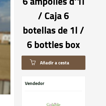
6 ampolles d'1l
/ Caja 6
botellas de 1l /
6 bottles box
Añadir a cesta
Vendedor