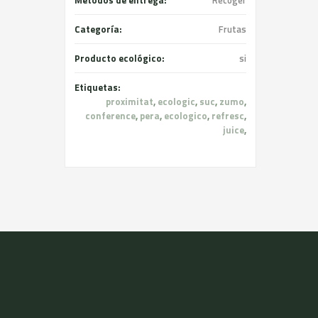
Métodos de entrega:
Recoger
Categoría:
Frutas
Producto ecológico:
si
Etiquetas:
proximitat
,
ecologic
,
suc
,
zumo
,
conference
,
pera
,
ecologico
,
refresc
,
juice
,