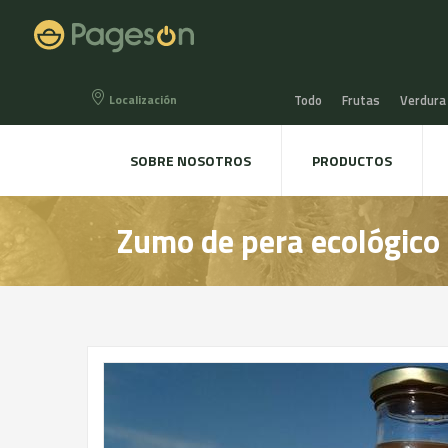
Localización
Todo
Frutas
Verdura
Miel, Mermeladas y confit
SOBRE NOSOTROS
PRODUCTOS
Agua, Refrescos y Zumos
Zumo de pera ecológico 
Directo a la mesa
Plant