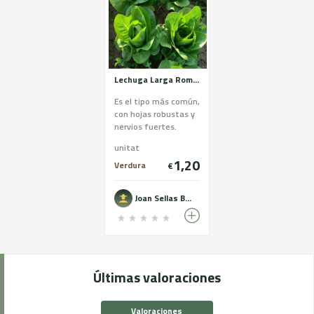
Lechuga Larga Romana
Es el tipo más común,
con hojas robustas y
nervios fuertes.
Habitualmente se
unitat
pone en las
1,20
ensaladas y en
Verdura
€
bocadillos, p...
Joan Sellas Boquet
Últimas valoraciones
Valoraciones