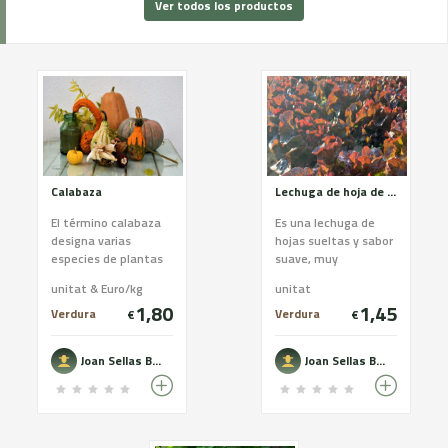
Ver todos los productos
Calabaza
Lechuga de hoja de roble roja
El término calabaza
Es una lechuga de
designa varias
hojas sueltas y sabor
especies de plantas
suave, muy
de la familia de las
apreciadas por el
unitat & Euro/kg
unitat
cucurbitáceas. Son
toque de color que
1,80
1,45
generalmente
aportan a las
Verdura
Verdura
€
€
cultivada...
ensaladas
Joan Sellas Boquet
Joan Sellas Boquet