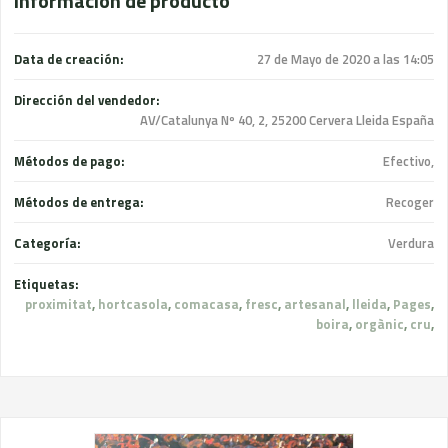
Información de producto
Data de creación:
27 de Mayo de 2020 a las 14:05
Dirección del vendedor:
AV/Catalunya Nº 40, 2, 25200 Cervera Lleida España
Métodos de pago:
Efectivo,
Métodos de entrega:
Recoger
Categoría:
Verdura
Etiquetas:
proximitat
,
hortcasola
,
comacasa
,
fresc
,
artesanal
,
lleida
,
Pages
,
boira
,
orgànic
,
cru
,