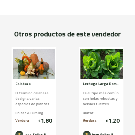
Otros productos de este vendedor
Calabaza
Lechuga Larga Romana
El término calabaza
Es el tipo más común,
designa varias
con hojas robustas y
especies de plantas
nervios fuertes.
de la familia de las
Habitualmente se
unitat & Euro/kg
unitat
cucurbitáceas. Son
pone en las
1,80
1,20
generalmente
ensaladas y en
Verdura
Verdura
€
€
cultivada...
bocadillos, p...
Joan Sellas Boquet
Joan Sellas Boquet