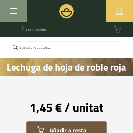
Localización
Lechuga de hoja de roble roja
1,45 € / unitat
Añadir a cesta