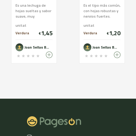
Es una lechuga de
Es el tipo más común,
hojas sueltas y sabor
con hojas robustas y
suave, muy
nervios fuertes.
apreciadas por el
Habitualmente se
unitat
unitat
toque de color que
pone en las
1,45
1,20
aportan a las
ensaladas y en
Verdura
Verdura
€
€
ensaladas
bocadillos, p...
Joan Sellas Boquet
Joan Sellas Boquet